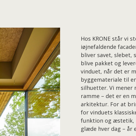
Hos KRONE står vi sto
iøjnefaldende facader
bliver savet, slebet,
blive pakket og leve
vinduet, når det er m
byggemateriale til e
silhuetter. Vi mener 
ramme – det er en m
arkitektur. For at b
for vinduets klassis
funktion og æstetik, 
glæde hver dag – år e