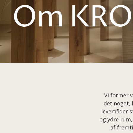
Om KRO
Vi former 
det noget, 
levemåder st
og ydre rum, 
af fremti