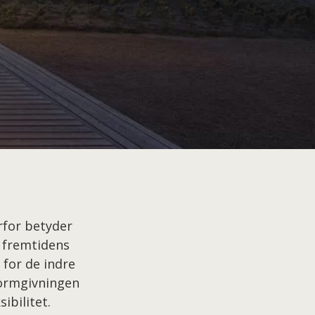
rfor betyder
 fremtidens
 for de indre
 formgivningen
ibilitet.