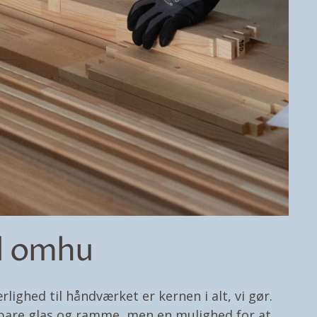
d omhu
rlighed til håndværket er kernen i alt, vi gør.
e bare glas og ramme, men en mulighed for at