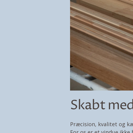
Skabt me
Præcision, kvalitet og kæ
For os er et vindue ikk