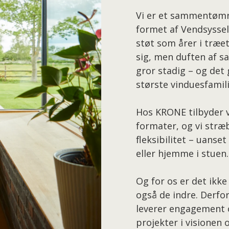
Vi er et sammentømre
formet af Vendsyssels
støt som årer i træet
sig, men duften af s
gror stadig – og det
største vinduesfamili
Hos KRONE tilbyder v
formater, og vi stræ
fleksibilitet – uans
eller hjemme i stuen.
Og for os er det ikk
også de indre. Derfor
leverer engagement o
projekter i visionen 