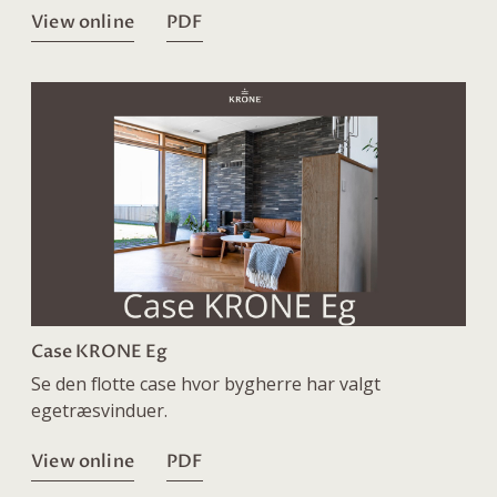
View online
PDF
Case KRONE Eg
Se den flotte case hvor bygherre har valgt
egetræsvinduer.
View online
PDF